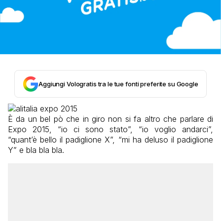
Aggiungi Vologratis tra le tue fonti preferite su Google
È da un bel pò che in giro non si fa altro che parlare di
Expo 2015, “io ci sono stato”, “io voglio andarci”,
“quant’è bello il padiglione X”, “mi ha deluso il padiglione
Y” e bla bla bla.