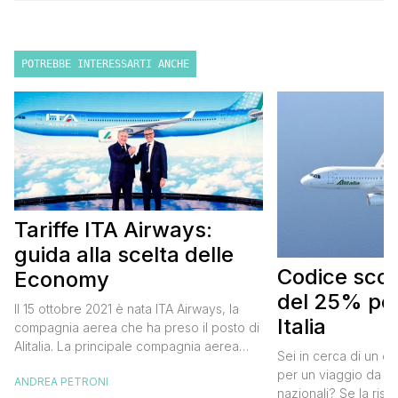
POTREBBE INTERESSARTI ANCHE
Tariffe ITA Airways:
guida alla scelta delle
Codice scont
Economy
del 25% per
Il 15 ottobre 2021 è nata ITA Airways, la
Italia
compagnia aerea che ha preso il posto di
Alitalia. La principale compagnia aerea
Sei in cerca di un co
italiana non ha effettuato cambiamenti alle
per un viaggio da far
ANDREA PETRONI
tariffe Alitalia e strizza l’occhio anche ai
nazionali? Se la risp