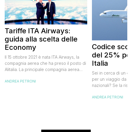
Tariffe ITA Airways:
guida alla scelta delle
Codice scont
Economy
del 25% per
Il 15 ottobre 2021 è nata ITA Airways, la
Italia
compagnia aerea che ha preso il posto di
Alitalia. La principale compagnia aerea
Sei in cerca di un co
italiana non ha effettuato cambiamenti alle
per un viaggio da far
ANDREA PETRONI
tariffe Alitalia e strizza l’occhio anche ai
nazionali? Se la risp
viaggiatori “low cost” che, pur badando al
butta un occhio al 
proprio portafogli, non vogliono
ANDREA PETRONI
Alitalia per l’Italia. S
rinunciare al comfort che caratterizza le
sconto che ti permett
cosiddette major. Oggi ho pensato di […]
25% sul prezzo del b
nazionale (tasse e o
volare durante l’esta