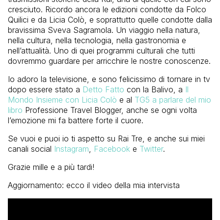
cresciuto. Ricordo ancora le edizioni condotte da Folco
Quilici e da Licia Colò, e soprattutto quelle condotte dalla
bravissima Sveva Sagramola. Un viaggio nella natura,
nella cultura, nella tecnologia, nella gastronomia e
nell’attualità. Uno di quei programmi culturali che tutti
dovremmo guardare per arricchire le nostre conoscenze.
Io adoro la televisione, e sono felicissimo di tornare in tv
dopo essere stato a
Detto Fatto
con la Balivo, a
Il
Mondo Insieme con Licia Colò
e al
TG5 a parlare del mio
libro
Professione Travel Blogger, anche se ogni volta
l’emozione mi fa battere forte il cuore.
Se vuoi e puoi io ti aspetto su Rai Tre, e anche sui miei
canali social
Instagram
,
Facebook
e
Twitter
.
Grazie mille e a più tardi!
Aggiornamento: ecco il video della mia intervista