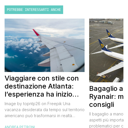
POTREBBE INTERESSARTI ANCHE
Viaggiare con stile con
destinazione Atlanta:
Bagaglio a
l’esperienza ha inizio
Ryanair: mi
con un volo Air France
consigli
Image by topntp26 on Freepik Una
vacanza desiderata da tempo sul territorio
Il bagaglio a mano R
americano può trasformarsi in realtà
aspetti più importanti
acquistando i biglietti di un volo Air
problematici per chi 
ANDREA PETRONI
France. Tale realtà, fondata nel 1933, ha