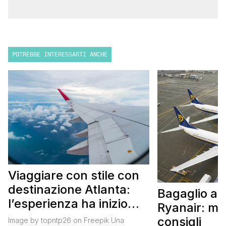
POTREBBE INTERESSARTI ANCHE
Viaggiare con stile con
destinazione Atlanta:
Bagaglio a
l’esperienza ha inizio
Ryanair: mi
con un volo Air France
consigli
Image by topntp26 on Freepik Una