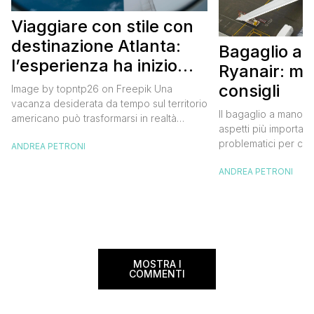
Viaggiare con stile con
destinazione Atlanta:
Bagaglio a
l’esperienza ha inizio
Ryanair: mi
con un volo Air France
consigli
Image by topntp26 on Freepik Una
vacanza desiderata da tempo sul territorio
Il bagaglio a mano R
americano può trasformarsi in realtà
aspetti più importanti
acquistando i biglietti di un volo Air
problematici per chi 
ANDREA PETRONI
France. Tale realtà, fondata nel 1933, ha
compagnia irlandese
sempre investito nell’innovazione fino a
ANDREA PETRONI
bagaglio cambiano 
divenire una delle compagnie aeree
confusione tra i viag
internazionali di riferimento nel panorama
guida aggiornata a 
internazionale. Volare sicuri verso Atlanta
troverai tutte le inf
Sui voli diretti ad […]
peso e costi per evi
sorprese. Mi raccom
MOSTRA I
COMMENTI