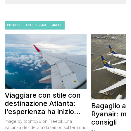
POTREBBE INTERESSARTI ANCHE
Viaggiare con stile con
destinazione Atlanta:
Bagaglio a
l’esperienza ha inizio
Ryanair: mi
con un volo Air France
consigli
Image by topntp26 on Freepik Una
vacanza desiderata da tempo sul territorio