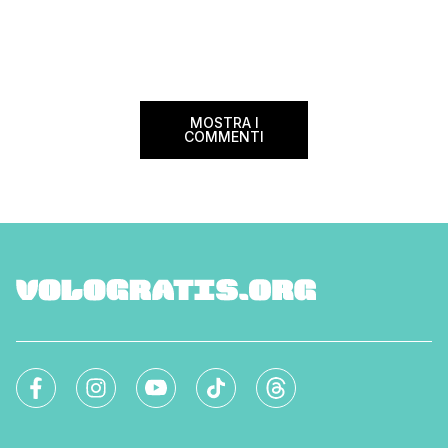
confusione tra i viag
internazionali di riferimento nel panorama
guida aggiornata a 
internazionale. Volare sicuri verso Atlanta
troverai tutte le inf
Sui voli diretti ad […]
peso e costi per evi
sorprese. Mi raccom
MOSTRA I
COMMENTI