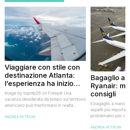
Viaggiare con stile con
destinazione Atlanta:
Bagaglio a
l’esperienza ha inizio
Ryanair: mi
con un volo Air France
consigli
Image by topntp26 on Freepik Una
vacanza desiderata da tempo sul territorio
Il bagaglio a mano R
americano può trasformarsi in realtà
aspetti più importanti
acquistando i biglietti di un volo Air
problematici per chi 
ANDREA PETRONI
France. Tale realtà, fondata nel 1933, ha
compagnia irlandese
sempre investito nell’innovazione fino a
ANDREA PETRONI
bagaglio cambiano 
divenire una delle compagnie aeree