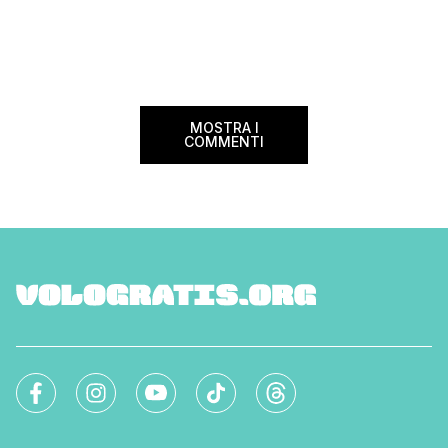
divenire una delle compagnie aeree
confusione tra i viag
internazionali di riferimento nel panorama
guida aggiornata a 
internazionale. Volare sicuri verso Atlanta
troverai tutte le inf
Sui voli diretti ad […]
peso e costi per evi
sorprese. Mi raccom
MOSTRA I
COMMENTI