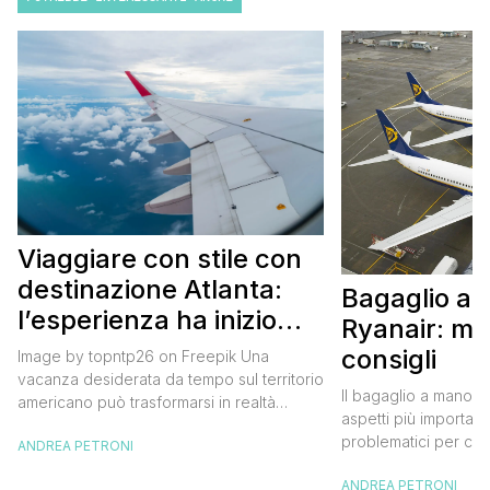
Viaggiare con stile con
destinazione Atlanta:
Bagaglio a
l’esperienza ha inizio
Ryanair: mi
con un volo Air France
consigli
Image by topntp26 on Freepik Una
vacanza desiderata da tempo sul territorio
Il bagaglio a mano R
americano può trasformarsi in realtà
aspetti più importanti
acquistando i biglietti di un volo Air
problematici per chi 
ANDREA PETRONI
France. Tale realtà, fondata nel 1933, ha
compagnia irlandese
sempre investito nell’innovazione fino a
ANDREA PETRONI
bagaglio cambiano 