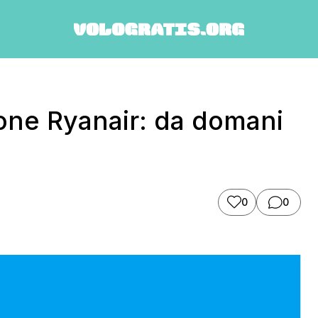
one Ryanair: da domani
0
0