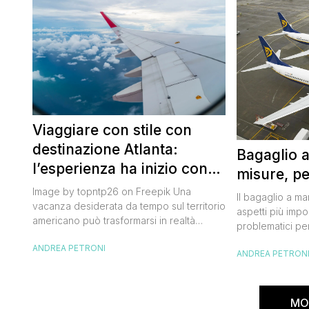
Viaggiare con stile con
destinazione Atlanta:
Bagaglio 
l’esperienza ha inizio con
misure, pe
un volo Air France
Image by topntp26 on Freepik Una
Il bagaglio a m
vacanza desiderata da tempo sul territorio
aspetti più impor
americano può trasformarsi in realtà
problematici per
acquistando i biglietti di un volo Air
compagnia irlan
ANDREA PETRONI
France. Tale realtà, fondata nel 1933, ha
ANDREA PETRON
bagaglio cambi
sempre investito nell’innovazione fino a
confusione tra i
divenire una delle compagnie aeree
guida aggiorna
internazionali di riferimento nel panorama
troverai tutte l
MO
internazionale. Volare sicuri verso Atlanta