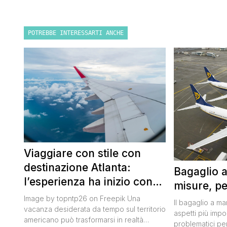
POTREBBE INTERESSARTI ANCHE
Viaggiare con stile con
destinazione Atlanta:
Bagaglio 
l’esperienza ha inizio con
misure, pe
un volo Air France
Image by topntp26 on Freepik Una
Il bagaglio a m
vacanza desiderata da tempo sul territorio
aspetti più impor
americano può trasformarsi in realtà
problematici per