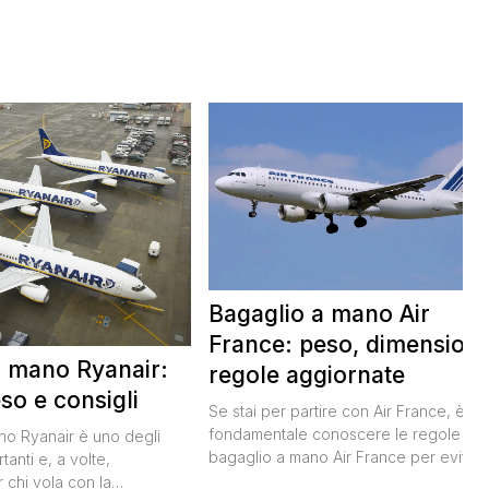
Bagaglio a mano Air
France: peso, dimensioni
a mano Ryanair:
regole aggiornate
so e consigli
Se stai per partire con Air France, è
fondamentale conoscere le regole sul
ano Ryanair è uno degli
bagaglio a mano Air France per evitar
tanti e, a volte,
inconvenienti all’imbarco. Non vuoi
 chi vola con la