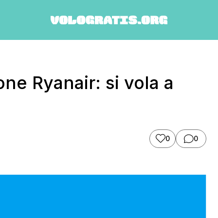
ne Ryanair: si vola a
0
0