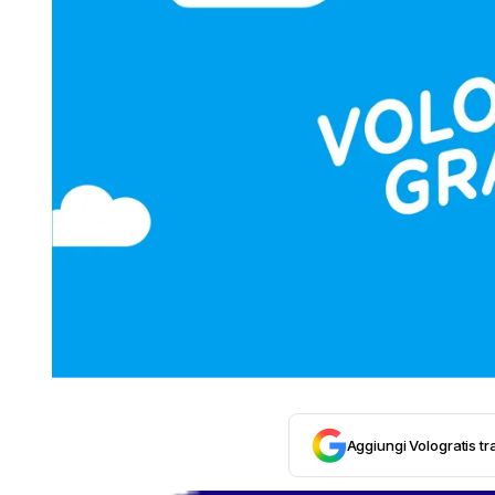
Aggiungi Vologratis tra