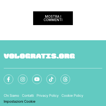
troverai tutte le inf
Sui voli diretti ad […]
peso e costi per evi
sorprese. Mi raccom
MOSTRA I
COMMENTI
Chi Siamo
Contatti
Privacy Policy
Cookie Policy
Impostazioni Cookie