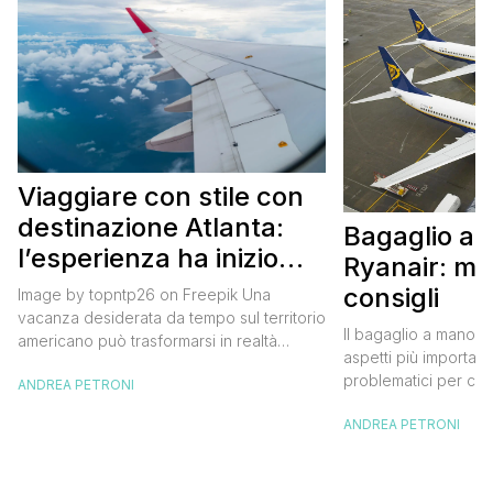
Viaggiare con stile con
destinazione Atlanta:
Bagaglio a
l’esperienza ha inizio
Ryanair: mi
con un volo Air France
consigli
Image by topntp26 on Freepik Una
vacanza desiderata da tempo sul territorio
Il bagaglio a mano R
americano può trasformarsi in realtà
aspetti più importanti
acquistando i biglietti di un volo Air
problematici per chi 
ANDREA PETRONI
France. Tale realtà, fondata nel 1933, ha
compagnia irlandese
sempre investito nell’innovazione fino a
ANDREA PETRONI
bagaglio cambiano 
divenire una delle compagnie aeree
confusione tra i viag
internazionali di riferimento nel panorama
guida aggiornata a 
internazionale. Volare sicuri verso Atlanta