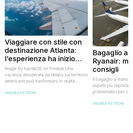
Viaggiare con stile con
destinazione Atlanta:
Bagaglio a
l’esperienza ha inizio
Ryanair: mi
con un volo Air France
consigli
Image by topntp26 on Freepik Una
vacanza desiderata da tempo sul territorio
Il bagaglio a mano R
americano può trasformarsi in realtà
aspetti più importanti
acquistando i biglietti di un volo Air
problematici per chi 
ANDREA PETRONI
France. Tale realtà, fondata nel 1933, ha
compagnia irlandese
sempre investito nell’innovazione fino a
ANDREA PETRONI
bagaglio cambiano 
divenire una delle compagnie aeree
confusione tra i viag
internazionali di riferimento nel panorama
guida aggiornata a 
internazionale. Volare sicuri verso Atlanta
troverai tutte le inf
Sui voli diretti ad […]
peso e costi per evi