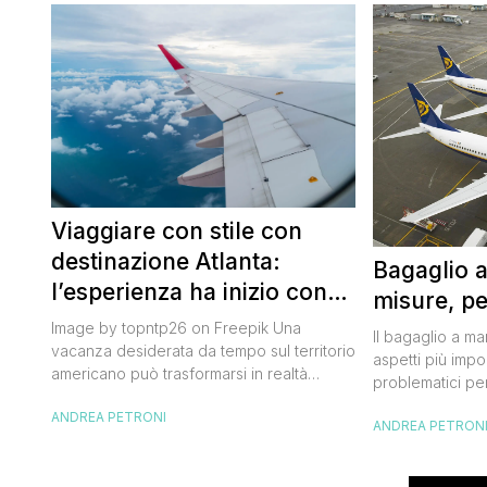
Viaggiare con stile con
destinazione Atlanta:
Bagaglio 
l’esperienza ha inizio con
misure, pe
un volo Air France
Image by topntp26 on Freepik Una
Il bagaglio a m
vacanza desiderata da tempo sul territorio
aspetti più impor
americano può trasformarsi in realtà
problematici per
acquistando i biglietti di un volo Air
compagnia irlan
ANDREA PETRONI
France. Tale realtà, fondata nel 1933, ha
ANDREA PETRON
bagaglio cambi
sempre investito nell’innovazione fino a
confusione tra i
divenire una delle compagnie aeree
guida aggiorna