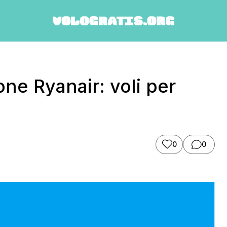
ne Ryanair: voli per
0
0