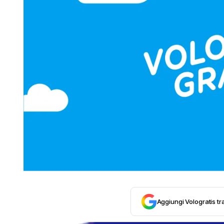
Aggiungi Vologratis tra