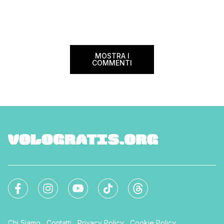
confusione tra i viag
internazionali di riferimento nel panorama
guida aggiornata a 
internazionale. Volare sicuri verso Atlanta
troverai tutte le inf
Sui voli diretti ad […]
peso e costi per evi
sorprese. Mi raccom
MOSTRA I
COMMENTI
Chi Siamo
Contatti
Privacy Policy
Cookie Policy