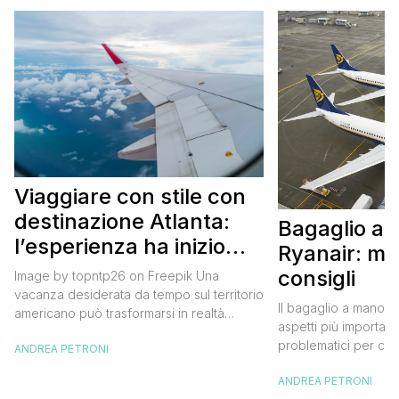
Viaggiare con stile con
destinazione Atlanta:
Bagaglio a
l’esperienza ha inizio
Ryanair: mi
con un volo Air France
consigli
Image by topntp26 on Freepik Una
vacanza desiderata da tempo sul territorio
Il bagaglio a mano R
americano può trasformarsi in realtà
aspetti più importanti
acquistando i biglietti di un volo Air
problematici per chi 
ANDREA PETRONI
France. Tale realtà, fondata nel 1933, ha
compagnia irlandese
sempre investito nell’innovazione fino a
ANDREA PETRONI
bagaglio cambiano 
divenire una delle compagnie aeree