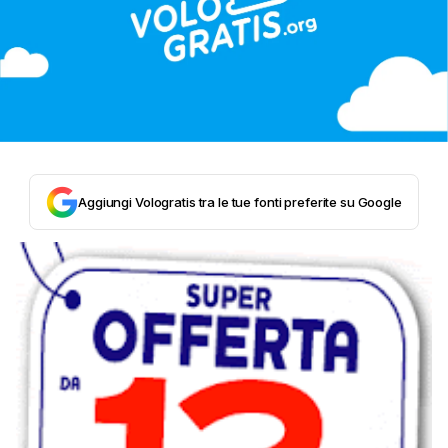
Aggiungi Vologratis tra le tue fonti preferite su Google