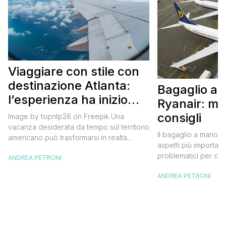
Viaggiare con stile con
destinazione Atlanta:
Bagaglio a
l’esperienza ha inizio
Ryanair: mi
con un volo Air France
consigli
Image by topntp26 on Freepik Una
vacanza desiderata da tempo sul territorio
Il bagaglio a mano R
americano può trasformarsi in realtà
aspetti più importanti
acquistando i biglietti di un volo Air
problematici per chi 
ANDREA PETRONI
France. Tale realtà, fondata nel 1933, ha
compagnia irlandese
sempre investito nell’innovazione fino a
ANDREA PETRONI
bagaglio cambiano 
divenire una delle compagnie aeree
confusione tra i viag
internazionali di riferimento nel panorama
guida aggiornata a 
internazionale. Volare sicuri verso Atlanta
troverai tutte le inf
Sui voli diretti ad […]
peso e costi per evi