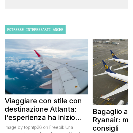
POTREBBE INTERESSARTI ANCHE
Viaggiare con stile con
destinazione Atlanta:
Bagaglio a
l’esperienza ha inizio
Ryanair: mi
con un volo Air France
consigli
Image by topntp26 on Freepik Una