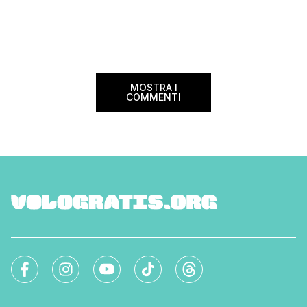
divenire una delle compagnie aeree
confusione tra i viag
internazionali di riferimento nel panorama
guida aggiornata a 
internazionale. Volare sicuri verso Atlanta
troverai tutte le inf
Sui voli diretti ad […]
peso e costi per evi
sorprese. Mi raccom
MOSTRA I
COMMENTI