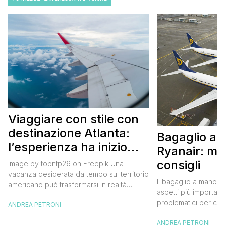
Viaggiare con stile con
destinazione Atlanta:
Bagaglio a
l’esperienza ha inizio
Ryanair: mi
con un volo Air France
consigli
Image by topntp26 on Freepik Una
vacanza desiderata da tempo sul territorio
Il bagaglio a mano R
americano può trasformarsi in realtà
aspetti più importanti
acquistando i biglietti di un volo Air
problematici per chi 
ANDREA PETRONI
France. Tale realtà, fondata nel 1933, ha
compagnia irlandese
sempre investito nell’innovazione fino a
ANDREA PETRONI
bagaglio cambiano 