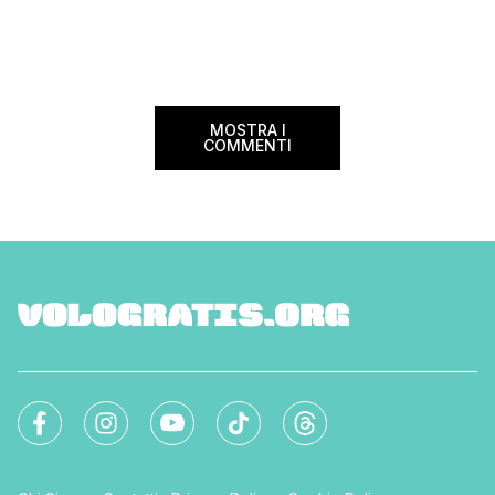
confusione tra i viag
internazionali di riferimento nel panorama
guida aggiornata a 
internazionale. Volare sicuri verso Atlanta
troverai tutte le inf
Sui voli diretti ad […]
peso e costi per evi
sorprese. Mi raccom
MOSTRA I
COMMENTI