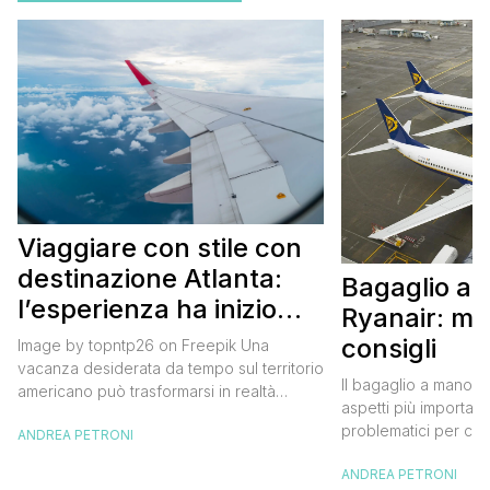
Viaggiare con stile con
destinazione Atlanta:
Bagaglio a
l’esperienza ha inizio
Ryanair: mi
con un volo Air France
consigli
Image by topntp26 on Freepik Una
vacanza desiderata da tempo sul territorio
Il bagaglio a mano R
americano può trasformarsi in realtà
aspetti più importanti
acquistando i biglietti di un volo Air
problematici per chi 
ANDREA PETRONI
France. Tale realtà, fondata nel 1933, ha
compagnia irlandese
sempre investito nell’innovazione fino a
ANDREA PETRONI
bagaglio cambiano 
divenire una delle compagnie aeree