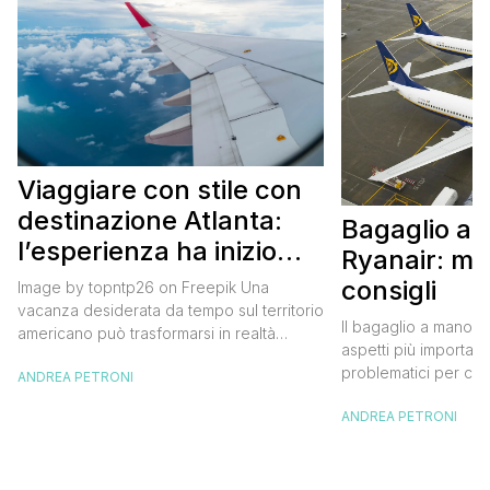
Viaggiare con stile con
destinazione Atlanta:
Bagaglio a
l’esperienza ha inizio
Ryanair: mi
con un volo Air France
consigli
Image by topntp26 on Freepik Una
vacanza desiderata da tempo sul territorio
Il bagaglio a mano R
americano può trasformarsi in realtà
aspetti più importanti
acquistando i biglietti di un volo Air
problematici per chi 
ANDREA PETRONI
France. Tale realtà, fondata nel 1933, ha
compagnia irlandese
sempre investito nell’innovazione fino a
ANDREA PETRONI
bagaglio cambiano 
divenire una delle compagnie aeree
confusione tra i viag
internazionali di riferimento nel panorama
guida aggiornata a 
internazionale. Volare sicuri verso Atlanta
troverai tutte le inf