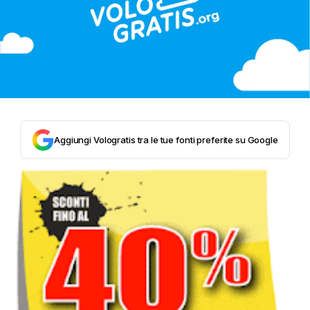
Aggiungi Vologratis tra le tue fonti preferite su Google