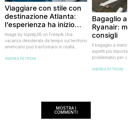
Viaggiare con stile con
destinazione Atlanta:
Bagaglio a
l’esperienza ha inizio
Ryanair: mi
con un volo Air France
consigli
Image by topntp26 on Freepik Una
vacanza desiderata da tempo sul territorio
Il bagaglio a mano R
americano può trasformarsi in realtà
aspetti più importanti
acquistando i biglietti di un volo Air
problematici per chi 
ANDREA PETRONI
France. Tale realtà, fondata nel 1933, ha
compagnia irlandese
sempre investito nell’innovazione fino a
ANDREA PETRONI
bagaglio cambiano 
divenire una delle compagnie aeree
confusione tra i viag
internazionali di riferimento nel panorama
guida aggiornata a 
internazionale. Volare sicuri verso Atlanta
troverai tutte le inf
Sui voli diretti ad […]
peso e costi per evi
sorprese. Mi raccom
MOSTRA I
COMMENTI