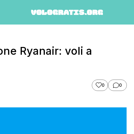
ne Ryanair: voli a
0
0