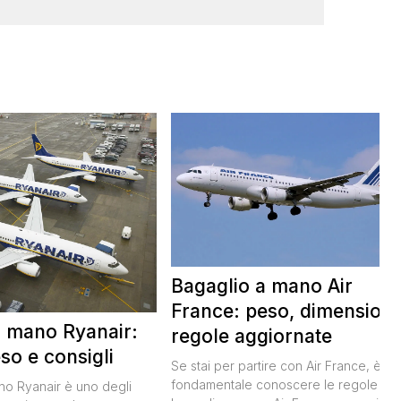
Bagaglio a mano Air
France: peso, dimensioni
a mano Ryanair:
regole aggiornate
so e consigli
Se stai per partire con Air France, è
fondamentale conoscere le regole sul
ano Ryanair è uno degli