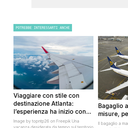
POTREBBE INTERESSARTI ANCHE
Viaggiare con stile con
destinazione Atlanta:
Bagaglio 
l’esperienza ha inizio con
misure, pe
un volo Air France
Image by topntp26 on Freepik Una
Il bagaglio a m
vacanza desiderata da tempo sul territorio