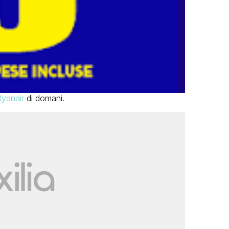
Ryanair
di domani.