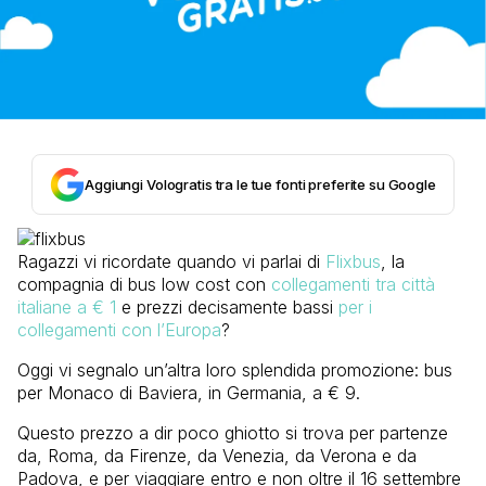
Aggiungi Vologratis tra le tue fonti preferite su Google
Ragazzi vi ricordate quando vi parlai di
Flixbus
, la
compagnia di bus low cost con
collegamenti tra città
italiane a € 1
e prezzi decisamente bassi
per i
collegamenti con l’Europa
?
Oggi vi segnalo un’altra loro splendida promozione: bus
per Monaco di Baviera, in Germania, a € 9.
Questo prezzo a dir poco ghiotto si trova per partenze
da, Roma, da Firenze, da Venezia, da Verona e da
Padova, e per viaggiare entro e non oltre il 16 settembre