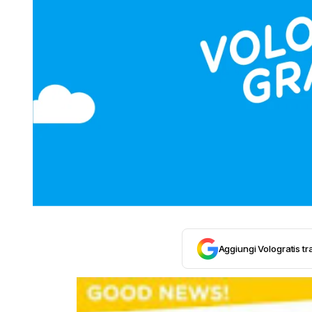
Aggiungi Vologratis tra