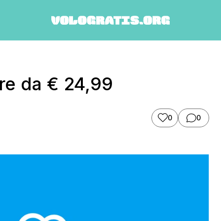
ire da € 24,99
0
0