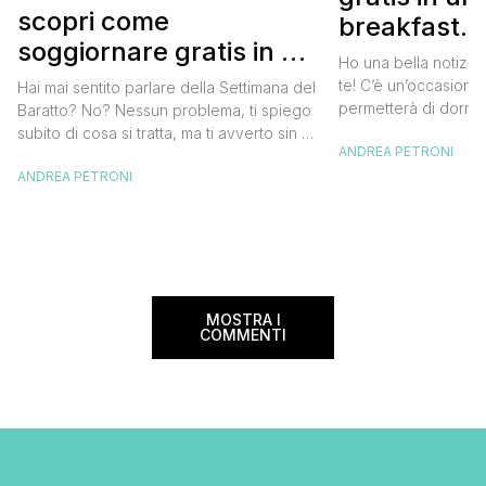
scopri come
breakfast. 
soggiornare gratis in un
approfittare
Ho una bella notizia
bed and breakfast
gratis
te! C’è un’occasione 
Hai mai sentito parlare della Settimana del
permetterà di dormir
Baratto? No? Nessun problema, ti spiego
breakfast italiano, 
subito di cosa si tratta, ma ti avverto sin da
ANDREA PETRONI
meravigliosi del no
ora che la manifestazione ti piacerà
spendere una fortun
ANDREA PETRONI
tantissimo perché ti permetterà di
questa data sul cale
soggiornare gratis nei bed and breakfast
marzo 2025 ritorna il
italiani e in quelli di tanti altri Paesi del
nazionale del bed an
mondo. Sì, hai letto bene, gratis! La
[…]
Settimana […]
MOSTRA I
COMMENTI