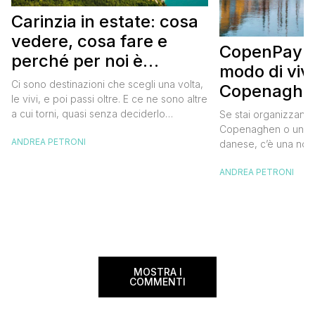
Carinzia in estate: cosa
vedere, cosa fare e
CopenPay: i
perché per noi è
modo di viv
diventata una
Ci sono destinazioni che scegli una volta,
Copenaghen
destinazione del cuore
le vivi, e poi passi oltre. E ce ne sono altre
meglio e s
a cui torni, quasi senza deciderlo
Se stai organizzand
meno
davvero, come se fosse la Carinzia a
Copenaghen o un we
ANDREA PETRONI
richiamarti indietro più che il contrario. Per
danese, c’è una novi
noi è la seconda categoria, senza dubbio.
conoscere prima del
Questa è stata la nostra quarta volta qui, la
ANDREA PETRONI
CopenPay ed è un’ini
terza […]
viaggiatori che sce
più sostenibili durant
Lanciato come proget
ampliato nel 2025 e 
MOSTRA I
COMMENTI