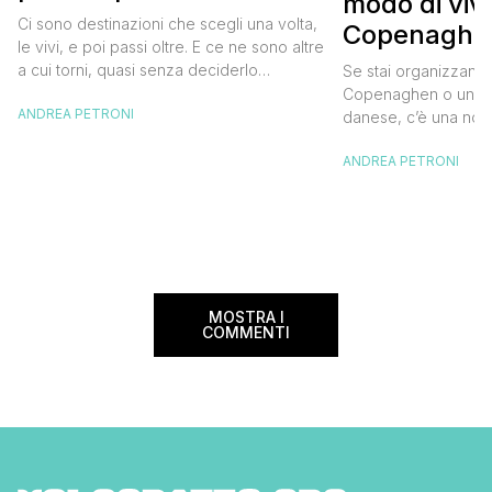
modo di viv
diventata una
Ci sono destinazioni che scegli una volta,
Copenaghen
destinazione del cuore
le vivi, e poi passi oltre. E ce ne sono altre
meglio e s
a cui torni, quasi senza deciderlo
Se stai organizzand
meno
davvero, come se fosse la Carinzia a
Copenaghen o un we
ANDREA PETRONI
richiamarti indietro più che il contrario. Per
danese, c’è una novi
noi è la seconda categoria, senza dubbio.
conoscere prima del
Questa è stata la nostra quarta volta qui, la
ANDREA PETRONI
CopenPay ed è un’ini
terza […]
viaggiatori che sce
più sostenibili durant
Lanciato come proget
ampliato nel 2025 e 
MOSTRA I
COMMENTI