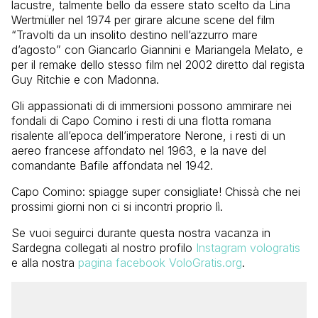
lacustre, talmente bello da essere stato scelto da Lina
Wertmüller nel 1974 per girare alcune scene del film
“Travolti da un insolito destino nell’azzurro mare
d’agosto” con Giancarlo Giannini e Mariangela Melato, e
per il remake dello stesso film nel 2002 diretto dal regista
Guy Ritchie e con Madonna.
Gli appassionati di di immersioni possono ammirare nei
fondali di Capo Comino i resti di una flotta romana
risalente all’epoca dell’imperatore Nerone, i resti di un
aereo francese affondato nel 1963, e la nave del
comandante Bafile affondata nel 1942.
Capo Comino: spiagge super consigliate! Chissà che nei
prossimi giorni non ci si incontri proprio lì.
Se vuoi seguirci durante questa nostra vacanza in
Sardegna collegati al nostro profilo
Instagram vologratis
e alla nostra
pagina facebook VoloGratis.org
.