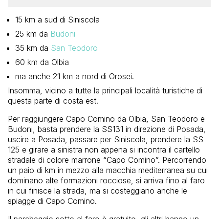
15 km a sud di Siniscola
25 km da
Budoni
35 km da
San Teodoro
60 km da Olbia
ma anche 21 km a nord di Orosei.
Insomma, vicino a tutte le principali località turistiche di
questa parte di costa est.
Per raggiungere Capo Comino da Olbia, San Teodoro e
Budoni, basta prendere la SS131 in direzione di Posada,
uscire a Posada, passare per Siniscola, prendere la SS
125 e girare a sinistra non appena si incontra il cartello
stradale di colore marrone “Capo Comino”. Percorrendo
un paio di km in mezzo alla macchia mediterranea su cui
dominano alte formazioni rocciose, si arriva fino al faro
in cui finisce la strada, ma si costeggiano anche le
spiagge di Capo Comino.
Il parcheggio sotto al faro è gratuito, gli altri hanno un