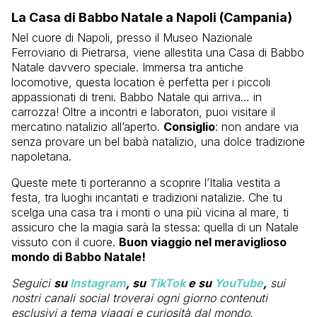
La Casa di Babbo Natale a Napoli (Campania)
Nel cuore di Napoli, presso il Museo Nazionale
Ferroviario di Pietrarsa, viene allestita una Casa di Babbo
Natale davvero speciale. Immersa tra antiche
locomotive, questa location è perfetta per i piccoli
appassionati di treni. Babbo Natale qui arriva… in
carrozza! Oltre a incontri e laboratori, puoi visitare il
mercatino natalizio all’aperto.
Consiglio
: non andare via
senza provare un bel babà natalizio, una dolce tradizione
napoletana.
Queste mete ti porteranno a scoprire l’Italia vestita a
festa, tra luoghi incantati e tradizioni natalizie. Che tu
scelga una casa tra i monti o una più vicina al mare, ti
assicuro che la magia sarà la stessa: quella di un Natale
vissuto con il cuore.
Buon viaggio nel meraviglioso
mondo di Babbo Natale!
Seguici
su
Instagram
, su
TikTok
e su
YouTube
,
sui
nostri canali social troverai ogni giorno contenuti
esclusivi a tema viaggi e curiosità dal mondo.