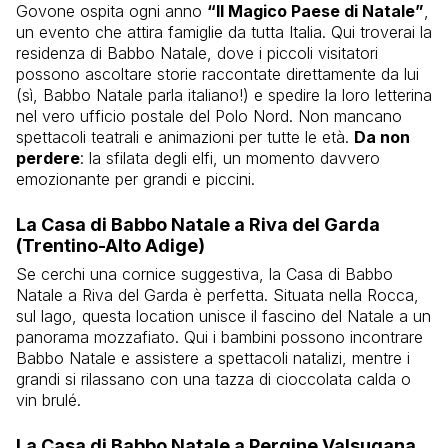
Govone ospita ogni anno
“Il Magico Paese di Natale”
,
un evento che attira famiglie da tutta Italia. Qui troverai la
residenza di Babbo Natale, dove i piccoli visitatori
possono ascoltare storie raccontate direttamente da lui
(sì, Babbo Natale parla italiano!) e spedire la loro letterina
nel vero ufficio postale del Polo Nord. Non mancano
spettacoli teatrali e animazioni per tutte le età.
Da non
perdere
: la sfilata degli elfi, un momento davvero
emozionante per grandi e piccini.
La Casa di Babbo Natale a Riva del Garda
(Trentino-Alto Adige)
Se cerchi una cornice suggestiva, la Casa di Babbo
Natale a Riva del Garda è perfetta. Situata nella Rocca,
sul lago, questa location unisce il fascino del Natale a un
panorama mozzafiato. Qui i bambini possono incontrare
Babbo Natale e assistere a spettacoli natalizi, mentre i
grandi si rilassano con una tazza di cioccolata calda o
vin brulé.
La Casa di Babbo Natale a Pergine Valsugana