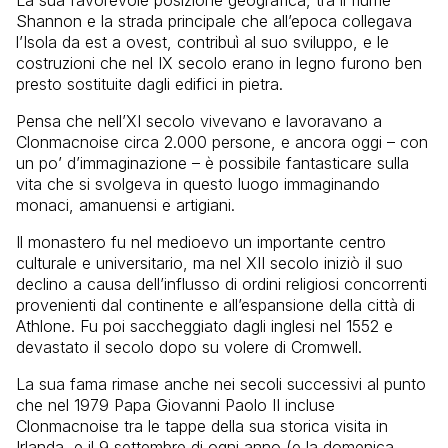
Shannon e la strada principale che all’epoca collegava
l’Isola da est a ovest, contribuì al suo sviluppo, e le
costruzioni che nel IX secolo erano in legno furono ben
presto sostituite dagli edifici in pietra.
Pensa che nell’XI secolo vivevano e lavoravano a
Clonmacnoise circa 2.000 persone, e ancora oggi – con
un po’ d’immaginazione – è possibile fantasticare sulla
vita che si svolgeva in questo luogo immaginando
monaci, amanuensi e artigiani.
Il monastero fu nel medioevo un importante centro
culturale e universitario, ma nel XII secolo iniziò il suo
declino a causa dell’influsso di ordini religiosi concorrenti
provenienti dal continente e all’espansione della città di
Athlone. Fu poi saccheggiato dagli inglesi nel 1552 e
devastato il secolo dopo su volere di Cromwell.
La sua fama rimase anche nei secoli successivi al punto
che nel 1979 Papa Giovanni Paolo II incluse
Clonmacnoise tra le tappe della sua storica visita in
Irlanda, e il 9 settembre di ogni anno (e la domenica