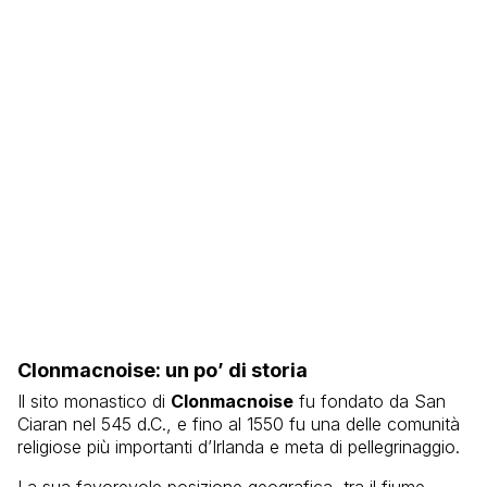
Clonmacnoise: un po’ di storia
Il sito monastico di
Clonmacnoise
fu fondato da San
Ciaran nel 545 d.C., e fino al 1550 fu una delle comunità
religiose più importanti d’Irlanda e meta di pellegrinaggio.
La sua favorevole posizione geografica, tra il fiume