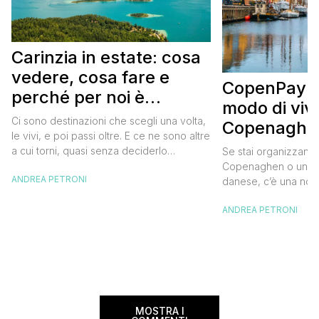
Carinzia in estate: cosa
vedere, cosa fare e
CopenPay: i
perché per noi è
modo di viv
diventata una
Ci sono destinazioni che scegli una volta,
Copenaghen
destinazione del cuore
le vivi, e poi passi oltre. E ce ne sono altre
meglio e s
a cui torni, quasi senza deciderlo
Se stai organizzand
meno
davvero, come se fosse la Carinzia a
Copenaghen o un we
ANDREA PETRONI
richiamarti indietro più che il contrario. Per
danese, c’è una novi
noi è la seconda categoria, senza dubbio.
conoscere prima del
Questa è stata la nostra quarta volta qui, la
ANDREA PETRONI
CopenPay ed è un’ini
terza […]
viaggiatori che sce
più sostenibili durant
Lanciato come proget
ampliato nel 2025 e 
MOSTRA I