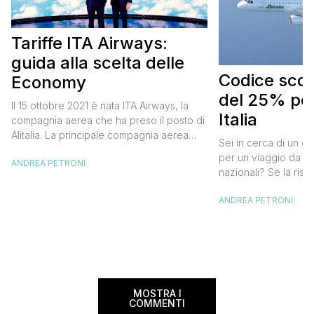
Tariffe ITA Airways:
guida alla scelta delle
Codice scont
Economy
del 25% per
Il 15 ottobre 2021 è nata ITA Airways, la
Italia
compagnia aerea che ha preso il posto di
Alitalia. La principale compagnia aerea
Sei in cerca di un co
italiana non ha effettuato cambiamenti alle
per un viaggio da far
ANDREA PETRONI
tariffe Alitalia e strizza l’occhio anche ai
nazionali? Se la risp
viaggiatori “low cost” che, pur badando al
butta un occhio al 
proprio portafogli, non vogliono
ANDREA PETRONI
Alitalia per l’Italia. S
rinunciare al comfort che caratterizza le
sconto che ti permett
cosiddette major. Oggi ho pensato di […]
25% sul prezzo del b
nazionale (tasse e o
volare durante l’esta
MOSTRA I
COMMENTI