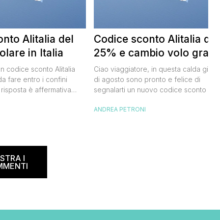
nto Alitalia del
Codice sconto Alitalia del
lare in Italia
25% e cambio volo gratis
un codice sconto Alitalia
Ciao viaggiatore, in questa calda giorn
a fare entro i confini
di agosto sono pronto e felice di
 risposta è affermativa
segnalarti un nuovo codice sconto Alita
 al nuovo codice sconto
grazie al quale potrai risparmiare il 25
I
ANDREA PETRONI
lia. Si tratta di un codice
sui biglietti per l’Italia e l’Europa. Vedi
rmetterà di risparmiare il
subito insieme come funziona. CODICE
del biglietto aereo
SCONTO ALITALIA: COME FUNZIONA P
e e oneri compresi) per
usufruire del codice sconto Alitalia,o
’estate 2021. […]
come lo chiamano quelli più fighi “e-
STRA I
coupon Alitalia“, devi: […]
MMENTI