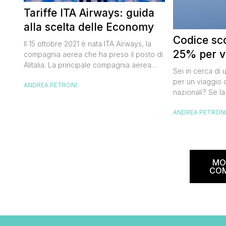
Tariffe ITA Airways: guida
alla scelta delle Economy
Codice sco
Il 15 ottobre 2021 è nata ITA Airways, la
25% per vo
compagnia aerea che ha preso il posto di
Alitalia. La principale compagnia aerea
Sei in cerca di 
italiana non ha effettuato cambiamenti alle
per un viaggio d
ANDREA PETRONI
tariffe Alitalia e strizza l’occhio anche ai
nazionali? Se la
viaggiatori “low cost” che, pur badando al
butta un occhio
proprio portafogli, non vogliono
ANDREA PETRON
Alitalia per l’Ita
rinunciare al comfort che caratterizza le
sconto che ti pe
cosiddette major. Oggi ho pensato di […]
25% sul prezzo 
nazionale (tass
volare durante l
MO
CO