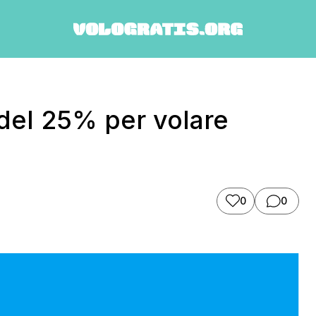
 del 25% per volare
0
0