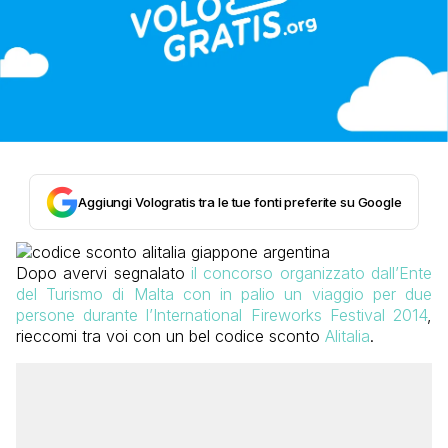
Aggiungi Vologratis tra le tue fonti preferite su Google
Dopo avervi segnalato
il concorso organizzato dall’Ente
del Turismo di Malta con in palio un viaggio per due
persone durante l’International Fireworks Festival 2014
,
rieccomi tra voi con un bel codice sconto
Alitalia
.