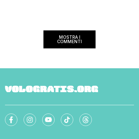
sconto che ti permett
cosiddette major. Oggi ho pensato di […]
25% sul prezzo del b
nazionale (tasse e o
volare durante l’esta
MOSTRA I
COMMENTI