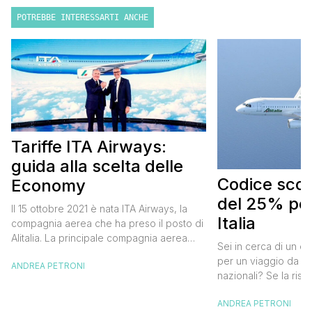
POTREBBE INTERESSARTI ANCHE
Tariffe ITA Airways:
guida alla scelta delle
Codice scont
Economy
del 25% per
Il 15 ottobre 2021 è nata ITA Airways, la
Italia
compagnia aerea che ha preso il posto di
Alitalia. La principale compagnia aerea
Sei in cerca di un co
italiana non ha effettuato cambiamenti alle
per un viaggio da far
ANDREA PETRONI
tariffe Alitalia e strizza l’occhio anche ai
nazionali? Se la risp
viaggiatori “low cost” che, pur badando al
butta un occhio al 
proprio portafogli, non vogliono
ANDREA PETRONI
Alitalia per l’Italia. S
rinunciare al comfort che caratterizza le