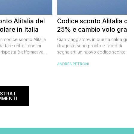
nto Alitalia del
Codice sconto Alitalia del
lare in Italia
25% e cambio volo gratis
un codice sconto Alitalia
Ciao viaggiatore, in questa calda giorn
a fare entro i confini
di agosto sono pronto e felice di
 risposta è affermativa
segnalarti un nuovo codice sconto Alita
 al nuovo codice sconto
grazie al quale potrai risparmiare il 25
I
ANDREA PETRONI
lia. Si tratta di un codice
sui biglietti per l’Italia e l’Europa. Vedi
rmetterà di risparmiare il
subito insieme come funziona. CODICE
del biglietto aereo
SCONTO ALITALIA: COME FUNZIONA P
e e oneri compresi) per
usufruire del codice sconto Alitalia,o
’estate 2021. […]
come lo chiamano quelli più fighi “e-
STRA I
coupon Alitalia“, devi: […]
MMENTI