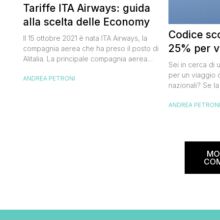
Tariffe ITA Airways: guida
alla scelta delle Economy
Codice sco
Il 15 ottobre 2021 è nata ITA Airways, la
25% per vo
compagnia aerea che ha preso il posto di
Alitalia. La principale compagnia aerea
Sei in cerca di 
italiana non ha effettuato cambiamenti alle
per un viaggio d
ANDREA PETRONI
tariffe Alitalia e strizza l’occhio anche ai
nazionali? Se la
viaggiatori “low cost” che, pur badando al
butta un occhio
proprio portafogli, non vogliono
ANDREA PETRON
Alitalia per l’Ita
rinunciare al comfort che caratterizza le
sconto che ti pe
cosiddette major. Oggi ho pensato di […]
25% sul prezzo 
nazionale (tass
volare durante l
MO
CO