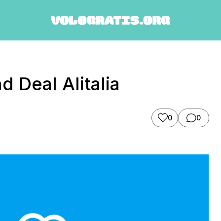
 Deal Alitalia
0
0