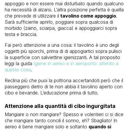
appoggio e non essere mai disturbato quando qualcuno
ha necessità di alzarsi. L’altra posizione perfetta è quella
che prevede di utilizzare il
tavolino come appoggio
.
Sarà sufficiente aprirlo, poggiare sopra qualcosa di
morbido (zaino, sciarpa, giacca) e appoggiarci sopra
testa e braccia.
Fai però attenzione a una cosa: il tavolino è uno degli
oggetti più sporchi, prima di di appogiartici sopra pulisci
la superficie con salviettine igienizzanti. A tal proposito
leggi la guida
Igiene in aereo e in aeroporto: attento a
queste cose
.
Reclina più che puoi la poltrona accertandoti però che il
passeggero dietro di te non abbia il tavolino aperto con
cibo e bevande. L’educazione prima di tutto.
Attenzione alla quantità di cibo ingurgitata
Mangiare o non mangiare? Spesso e volentieri ci si dice
che mangiare tanto concili il sonno, eh? Sbagliato! In
aereo è bene mangiare solo e soltanto
quando si