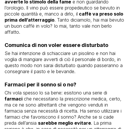
avverte lo stimolo della fame
e non guardando
l’orologio. Il vino può essere propedeutico se bevuto in
piccole quantità e, manco a dirlo, il
caffè va preso solo
prima dell’atterraggio
. Tanto diciamolo, hai mai bevuto
un buon caffè in volo? Io mai, tanto vale non berlo
affatto.
Comunica di non voler essere disturbato
Se hai intenzione di schiacciare un pisolino e non hai
voglia di mangiare avverti di ciò il personale di bordo, in
questo modo non sarai disturbato quando passeranno a
consegnare il pasto e le bevande.
Farmaci per il sonno si o no?
Chi vola spesso lo sa bene: esistono una serie di
farmaci
che necessitano la prescrizione medica, certo,
ma ce ne sono altrettanti che vengono venduti in
farmacia senza necessità di ricetta. Ha senso utilizzare i
farmaci che favoriscono il sonno? Anche se si cade
preda dell’ansia
sarebbe meglio evitare
. La prima
ragione è che, in caso di necessità per un atterraggio di