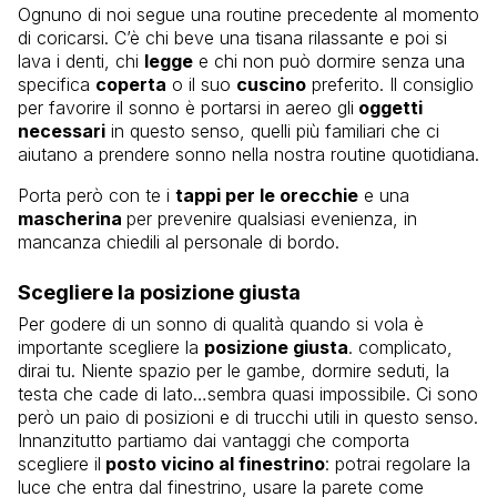
Ognuno di noi segue una routine precedente al momento
di coricarsi. C’è chi beve una tisana rilassante e poi si
lava i denti, chi
legge
e chi non può dormire senza una
specifica
coperta
o il suo
cuscino
preferito. Il consiglio
per favorire il sonno è portarsi in aereo gli
oggetti
necessari
in questo senso, quelli più familiari che ci
aiutano a prendere sonno nella nostra routine quotidiana.
Porta però con te i
tappi per le orecchie
e una
mascherina
per prevenire qualsiasi evenienza, in
mancanza chiedili al personale di bordo.
Scegliere la posizione giusta
Per godere di un sonno di qualità quando si vola è
importante scegliere la
posizione giusta
. complicato,
dirai tu. Niente spazio per le gambe, dormire seduti, la
testa che cade di lato…sembra quasi impossibile. Ci sono
però un paio di posizioni e di trucchi utili in questo senso.
Innanzitutto partiamo dai vantaggi che comporta
scegliere il
posto vicino al finestrino
: potrai regolare la
luce che entra dal finestrino, usare la parete come