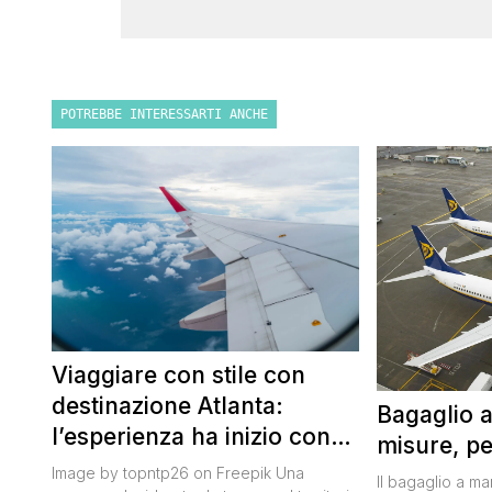
POTREBBE INTERESSARTI ANCHE
Viaggiare con stile con
destinazione Atlanta:
Bagaglio 
l’esperienza ha inizio con
misure, pe
un volo Air France
Image by topntp26 on Freepik Una
Il bagaglio a m