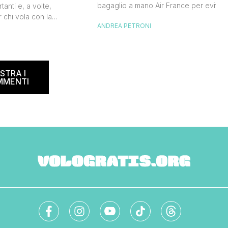
bagaglio a mano Air France per evitar
tanti e, a volte,
inconvenienti all’imbarco. Non vuoi
 chi vola con la
ANDREA PETRONI
rischiare di dover pagare un
dese. Le regole sul
sovrapprezzo o dover registrare il tuo
I
ano spesso, creando
bagaglio in stiva, vero? Ecco tutto quel
 viaggiatori. In questa
che devi sapere per organizzare al
ta a dicembre 2024,
meglio il tuo viaggio. Air France bagagl
e informazioni su misure,
STRA I
[…]
r evitare spiacevoli
MMENTI
accomando, […]