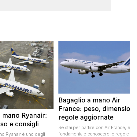
Bagaglio a mano Air
France: peso, dimensioni
a mano Ryanair:
regole aggiornate
so e consigli
Se stai per partire con Air France, è
fondamentale conoscere le regole sul
ano Ryanair è uno degli