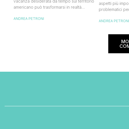
vacanza desiderata da tempo sul territorio
aspetti più impor
americano può trasformarsi in realtà
problematici per
acquistando i biglietti di un volo Air
compagnia irlan
ANDREA PETRONI
France. Tale realtà, fondata nel 1933, ha
ANDREA PETRON
bagaglio cambi
sempre investito nell’innovazione fino a
confusione tra i
divenire una delle compagnie aeree
guida aggiorna
internazionali di riferimento nel panorama
troverai tutte l
MO
internazionale. Volare sicuri verso Atlanta
peso e costi pe
CO
Sui voli diretti ad […]
sorprese. Mi r