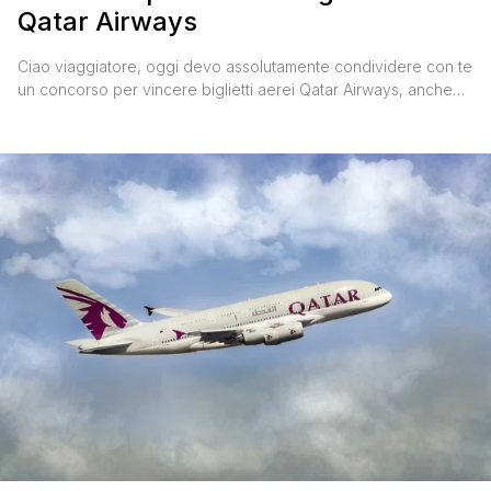
Qatar Airways
Ciao viaggiatore, oggi devo assolutamente condividere con te
un concorso per vincere biglietti aerei Qatar Airways, anche
perché tanti sono i lettori di questo blog di viaggi che stanno
continuando a vincere vacanze gratis e bisogna quindi
cavalcare l'onda. CONCORSO PER VINCERE BIGLIETTI AEREI
QATAR AIRWAYS: COME PARTECIPARE Partecipare al concorso
organizzato dal portale Lastminute.com in occasione del [']