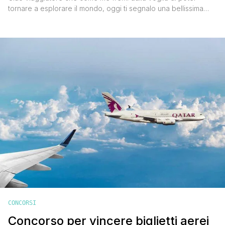
tornare a esplorare il mondo, oggi ti segnalo una bellissima
iniziativa della compagnia aerea Qatar Airways che sta
regalando biglietti agli insegnanti in occasione della Giornata
Mondiale degli Insegnanti, e uno sconto del 50% per una
viaggio futuro per l'insegnante stesso, per un familiare o un
accompagnatore. [']
CONCORSI
Concorso per vincere biglietti aerei