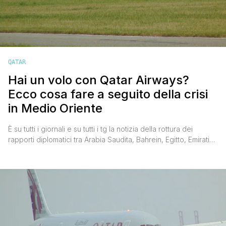
QATAR
Hai un volo con Qatar Airways?
Ecco cosa fare a seguito della crisi
in Medio Oriente
È su tutti i giornali e su tutti i tg la notizia della rottura dei
rapporti diplomatici tra Arabia Saudita, Bahrein, Egitto, Emirati
Arabi Uniti, Yemen e Maldive con lo Stato del Qatar, accusato
di sostenere gruppi terroristici. Una crisi che ha isolato il
piccolo Stato e che ha portato serie conseguenze alla
compagnia aerea Qatar Airways, ritenuta [']