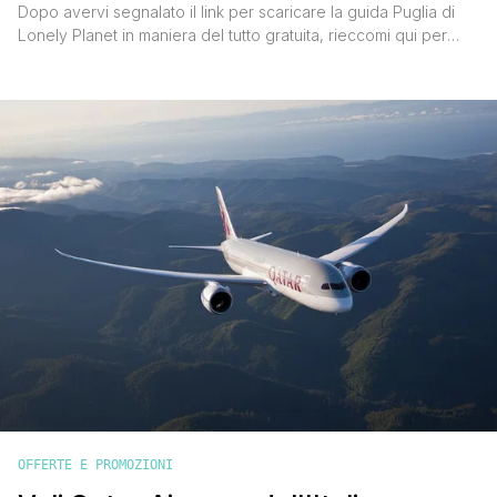
Dopo avervi segnalato il link per scaricare la guida Puglia di
Lonely Planet in maniera del tutto gratuita, rieccomi qui per
segnalarvi un bel codice promo Qatar Airways che permette di
acquistare voli scontati fino al 20%. Come funziona Bisogna
innanzitutto collegarsi al sito web della compagnia aerea Qatar
Airways, inserire la città di partenza, quella [']
OFFERTE E PROMOZIONI