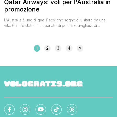
Qatar Airways: voli per l'Australia in
promozione
L'Australia è uno di quei Paesi che sogno di visitare da una
vita. Chi c'è stato mi ha parlato di posti meravigliosi, di
splendide città come Sydney, di paesaggi mozzafiato come
quello di Ayers Rock (Uluru), di mare esotico come quello del
Queensland con la sua barriera corallina e di animali tenerissimi
come i koala e [']
1
2
3
4
»