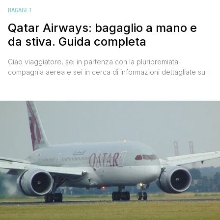
BAGAGLI
Qatar Airways: bagaglio a mano e
da stiva. Guida completa
Ciao viaggiatore, sei in partenza con la pluripremiata
compagnia aerea e sei in cerca di informazioni dettagliate su
peso e dimensioni del bagaglio a mano Qatar Airways e di
quello da stiva? Benissimo, in questo post troverai tutto ciò di
cui hai bisogno per volare sereno, senza incorrere in
spiacevoli sorprese all'imbarco e dover pagare [']