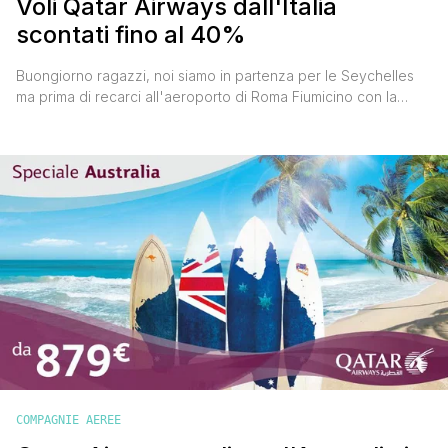
Voli Qatar Airways dall'Italia
scontati fino al 40%
Buongiorno ragazzi, noi siamo in partenza per le Seychelles
ma prima di recarci all'aeroporto di Roma Fiumicino con la
nostra vecchia Smart del 2001, voglio segnalarvi la nuova
promozione con voli Qatar Airways dall'Italia scontati fino al
40%. Vediamo subito quali sono i termini e le condizioni per
approfittare dello sconto. Bisogna innanzitutto prenotare sul [']
COMPAGNIE AEREE