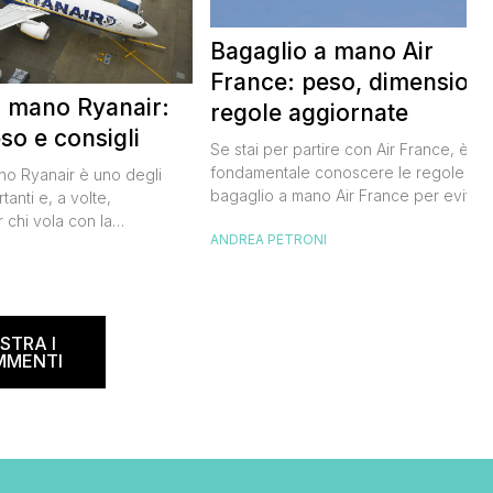
Bagaglio a mano Air
France: peso, dimensioni
a mano Ryanair:
regole aggiornate
so e consigli
Se stai per partire con Air France, è
fondamentale conoscere le regole sul
ano Ryanair è uno degli
bagaglio a mano Air France per evitar
tanti e, a volte,
inconvenienti all’imbarco. Non vuoi
 chi vola con la
ANDREA PETRONI
rischiare di dover pagare un
dese. Le regole sul
sovrapprezzo o dover registrare il tuo
I
ano spesso, creando
bagaglio in stiva, vero? Ecco tutto quel
 viaggiatori. In questa
che devi sapere per organizzare al
ta a dicembre 2024,
meglio il tuo viaggio. Air France bagagl
e informazioni su misure,
STRA I
[…]
r evitare spiacevoli
MMENTI
accomando, […]