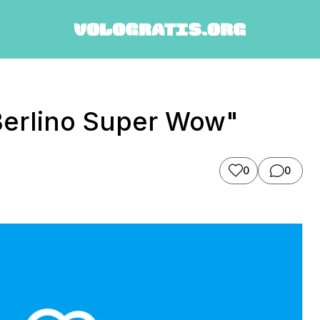
Berlino Super Wow"
0
0