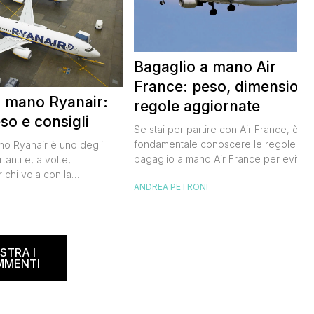
Bagaglio a mano Air
France: peso, dimensioni
a mano Ryanair:
regole aggiornate
so e consigli
Se stai per partire con Air France, è
fondamentale conoscere le regole sul
ano Ryanair è uno degli
bagaglio a mano Air France per evitar
tanti e, a volte,
inconvenienti all’imbarco. Non vuoi
 chi vola con la
ANDREA PETRONI
rischiare di dover pagare un
dese. Le regole sul
sovrapprezzo o dover registrare il tuo
I
ano spesso, creando
bagaglio in stiva, vero? Ecco tutto quel
 viaggiatori. In questa
che devi sapere per organizzare al
ta a dicembre 2024,
meglio il tuo viaggio. Air France bagagl
e informazioni su misure,
STRA I
[…]
r evitare spiacevoli
MMENTI
accomando, […]