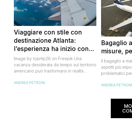
Viaggiare con stile con
destinazione Atlanta:
Bagaglio 
l’esperienza ha inizio con
misure, pe
un volo Air France
Image by topntp26 on Freepik Una
Il bagaglio a m
vacanza desiderata da tempo sul territorio
aspetti più impor
americano può trasformarsi in realtà
problematici per
acquistando i biglietti di un volo Air
compagnia irlan
ANDREA PETRONI
France. Tale realtà, fondata nel 1933, ha
ANDREA PETRON
bagaglio cambi
sempre investito nell’innovazione fino a
confusione tra i
divenire una delle compagnie aeree
guida aggiorna
internazionali di riferimento nel panorama
troverai tutte l
MO
internazionale. Volare sicuri verso Atlanta
peso e costi pe
CO
Sui voli diretti ad […]
sorprese. Mi r