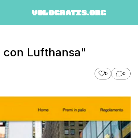
i con Lufthansa"
0
0