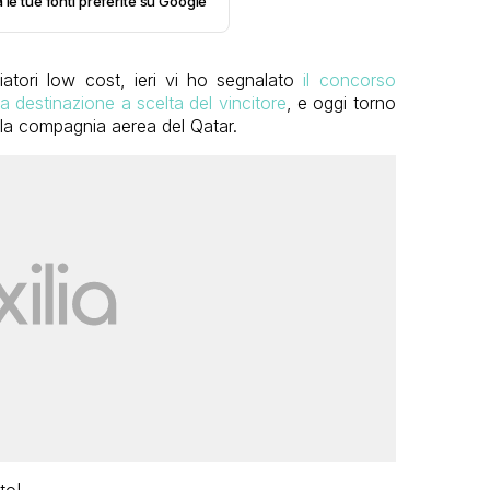
 le tue fonti preferite su Google
iatori low cost, ieri vi ho segnalato
il concorso
na destinazione a scelta del vincitore
, e oggi torno
lla compagnia aerea del Qatar.