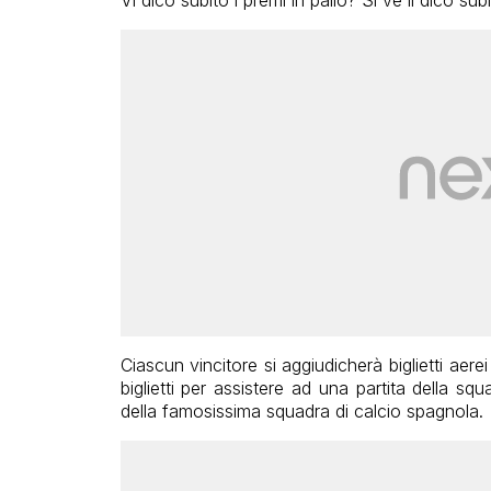
Vi dico subito i premi in palio? Sì ve li dico subi
Ciascun vincitore si aggiudicherà biglietti aer
biglietti per assistere ad una partita della
della famosissima squadra di calcio spagnola.