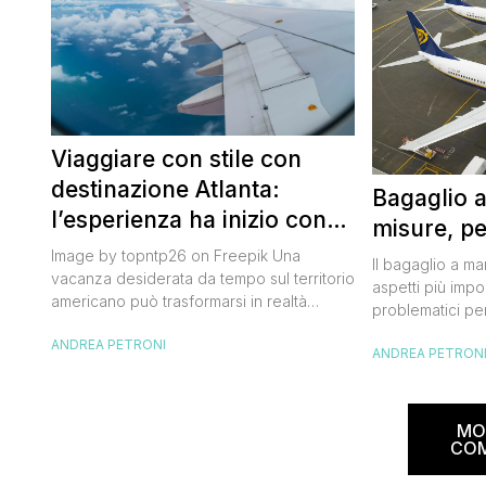
Viaggiare con stile con
destinazione Atlanta:
Bagaglio 
l’esperienza ha inizio con
misure, pe
un volo Air France
Image by topntp26 on Freepik Una
Il bagaglio a m
vacanza desiderata da tempo sul territorio
aspetti più impor
americano può trasformarsi in realtà
problematici per
acquistando i biglietti di un volo Air
compagnia irlan
ANDREA PETRONI
France. Tale realtà, fondata nel 1933, ha
ANDREA PETRON
bagaglio cambi
sempre investito nell’innovazione fino a
confusione tra i
divenire una delle compagnie aeree
guida aggiorna
internazionali di riferimento nel panorama
troverai tutte l
MO
internazionale. Volare sicuri verso Atlanta
peso e costi pe
CO
Sui voli diretti ad […]
sorprese. Mi r