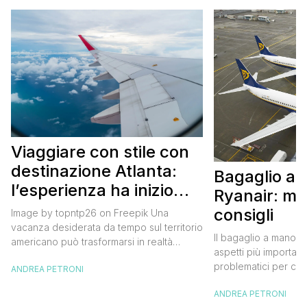
Viaggiare con stile con
destinazione Atlanta:
Bagaglio a
l’esperienza ha inizio
Ryanair: mi
con un volo Air France
consigli
Image by topntp26 on Freepik Una
vacanza desiderata da tempo sul territorio
Il bagaglio a mano R
americano può trasformarsi in realtà
aspetti più importanti
acquistando i biglietti di un volo Air
problematici per chi 
ANDREA PETRONI
France. Tale realtà, fondata nel 1933, ha
compagnia irlandese
sempre investito nell’innovazione fino a
ANDREA PETRONI
bagaglio cambiano 
divenire una delle compagnie aeree