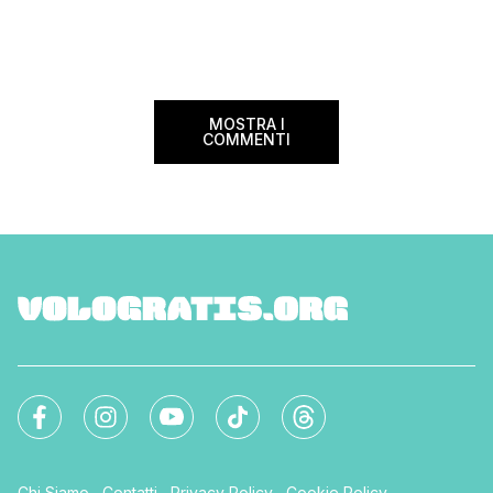
confusione tra i viag
internazionali di riferimento nel panorama
guida aggiornata a 
internazionale. Volare sicuri verso Atlanta
troverai tutte le inf
Sui voli diretti ad […]
peso e costi per evi
sorprese. Mi raccom
MOSTRA I
COMMENTI
Chi Siamo
Contatti
Privacy Policy
Cookie Policy