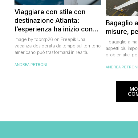
Viaggiare con stile con
destinazione Atlanta:
Bagaglio 
l’esperienza ha inizio con
misure, pe
un volo Air France
Image by topntp26 on Freepik Una
Il bagaglio a m
vacanza desiderata da tempo sul territorio
aspetti più impor
americano può trasformarsi in realtà
problematici per
acquistando i biglietti di un volo Air
compagnia irlan
ANDREA PETRONI
France. Tale realtà, fondata nel 1933, ha
ANDREA PETRON
bagaglio cambi
sempre investito nell’innovazione fino a
confusione tra i
divenire una delle compagnie aeree
guida aggiorna
internazionali di riferimento nel panorama
troverai tutte l
MO
internazionale. Volare sicuri verso Atlanta
peso e costi pe
CO
Sui voli diretti ad […]
sorprese. Mi r