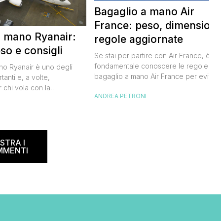
Bagaglio a mano Air
France: peso, dimensioni
a mano Ryanair:
regole aggiornate
so e consigli
Se stai per partire con Air France, è
fondamentale conoscere le regole sul
ano Ryanair è uno degli
bagaglio a mano Air France per evitar
tanti e, a volte,
inconvenienti all’imbarco. Non vuoi
 chi vola con la
ANDREA PETRONI
rischiare di dover pagare un
dese. Le regole sul
sovrapprezzo o dover registrare il tuo
I
ano spesso, creando
bagaglio in stiva, vero? Ecco tutto quel
 viaggiatori. In questa
che devi sapere per organizzare al
ta a dicembre 2024,
meglio il tuo viaggio. Air France bagagl
e informazioni su misure,
STRA I
[…]
r evitare spiacevoli
MMENTI
accomando, […]