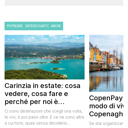
POTREBBE INTERESSARTI ANCHE
Carinzia in estate: cosa
vedere, cosa fare e
CopenPay: i
perché per noi è
modo di viv
diventata una
Ci sono destinazioni che scegli una volta,
Copenaghen
destinazione del cuore
le vivi, e poi passi oltre. E ce ne sono altre
meglio e s
a cui torni, quasi senza deciderlo
Se stai organizzand