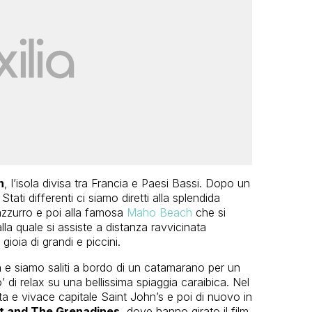
n
, l’isola divisa tra Francia e Paesi Bassi. Dopo un
tati differenti ci siamo diretti alla splendida
’azzurro e poi alla famosa
Maho Beach
che si
lla quale si assiste a distanza ravvicinata
gioia di grandi e piccini.
a
e siamo saliti a bordo di un catamarano per un
o’ di relax su una bellissima spiaggia caraibica. Nel
a e vivace capitale Saint John’s e poi di nuovo in
t and The Grenadines
, dove hanno girato il film