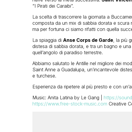
“I Pirati dei Caraibi”.
La scelta di trascorrere la giornata a Buccamen
composta da un mix di sabbia dorata e scura no
ma per fortuna ci siamo rifatti con quella suc
La spiaggia di
Anse Corps de Garde
, la più 
distesa di sabbia dorata, e tra un bagno e una
quell’angolo di paradiso terrestre.
Abbiamo salutato le Antille nel migliore dei modi
Saint Anne a Guadalupa, un’incantevole distes
e turchese.
Esperienza da ripetere al più presto e con un’al
Music: Anita Latina by Le Gang |
https://soun
https://www.free-stock-music.com
Creative C