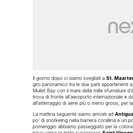
Il giorno dopo ci siamo svegliati a
St. Maarte
giro panoramico tra le due parti appartenenti a S
Mullet Bay con il mare della mille sfumature d
trova di fronte all’aeroporto internazionale e da
all’atterraggio di aerei più o meno grossi, per la 
La mattina seguente siamo arrivati ad
Antigu
po’ di snorkeling nella barriera corallina e un p
pomeriggio abbiamo passeggiato per la colorat
nave verso la meta successiva:
Saint Vincen