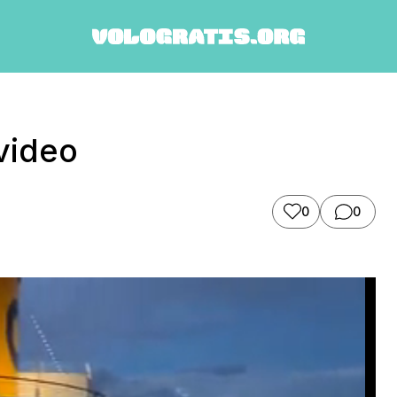
 video
0
0