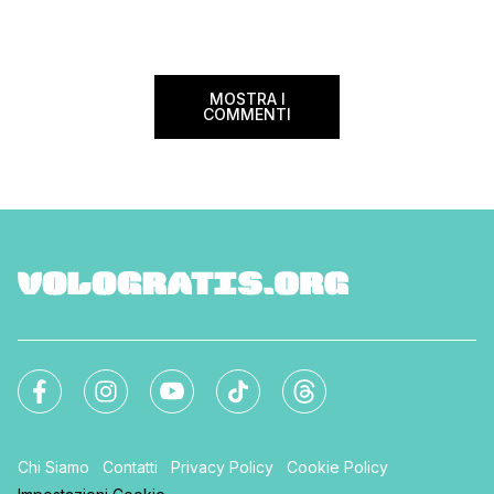
guida aggiornata a 
internazionale. Volare sicuri verso Atlanta
troverai tutte le inf
Sui voli diretti ad […]
peso e costi per evi
sorprese. Mi raccom
MOSTRA I
COMMENTI
Chi Siamo
Contatti
Privacy Policy
Cookie Policy