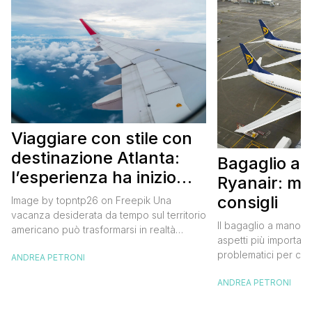
Viaggiare con stile con
destinazione Atlanta:
Bagaglio a
l’esperienza ha inizio
Ryanair: mi
con un volo Air France
consigli
Image by topntp26 on Freepik Una
vacanza desiderata da tempo sul territorio
Il bagaglio a mano R
americano può trasformarsi in realtà
aspetti più importanti
acquistando i biglietti di un volo Air
problematici per chi 
ANDREA PETRONI
France. Tale realtà, fondata nel 1933, ha
compagnia irlandese
sempre investito nell’innovazione fino a
ANDREA PETRONI
bagaglio cambiano 
divenire una delle compagnie aeree
confusione tra i viag
internazionali di riferimento nel panorama