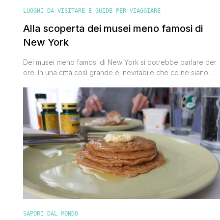
LUOGHI DA VISITARE E GUIDE PER VIAGGIARE
Alla scoperta dei musei meno famosi di
New York
Dei musei meno famosi di New York si potrebbe parlare per
ore. In una città così grande è inevitabile che ce ne siano
tantissimi, c’è solo l’imbarazzo della scelta. Tutti conoscono il
bellissimo Metropolitan e l’affascinante Museo di Storia
Naturale, per non parlare del Guggenheim, ma quali sono
tutti gli altri? Per questo articolo ho [']
SAPORI DAL MONDO