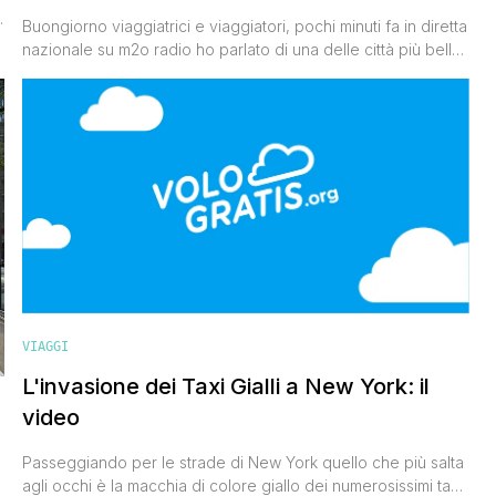
Buongiorno viaggiatrici e viaggiatori, pochi minuti fa in diretta
nazionale su m2o radio ho parlato di una delle città più belle
ed affascinanti del mondo, New York. Ho dato qualche
consiglio per risparmiare il più possibile e se non siete riusciti
a prendere appunti durante la diretta ecco qui per voi il
riepilogo. Per risparmiare [']
VIAGGI
L'invasione dei Taxi Gialli a New York: il
video
Passeggiando per le strade di New York quello che più salta
agli occhi è la macchia di colore giallo dei numerosissimi taxi