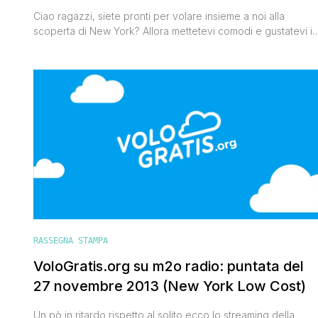
Ciao ragazzi, siete pronti per volare insieme a noi alla
scoperta di New York? Allora mettetevi comodi e gustatevi il
video del nostro viaggio, vi porteremo in posti come Time
Square, il Ponte di Brooklyn, la Statua della Libertà, Central
Park, il Memorial 9/11 e in altri luoghi simbolo della Big Apple.
Qui trovate i [']
RASSEGNA STAMPA
VoloGratis.org su m2o radio: puntata del
27 novembre 2013 (New York Low Cost)
Un pò in ritardo rispetto al solito ecco lo streaming della