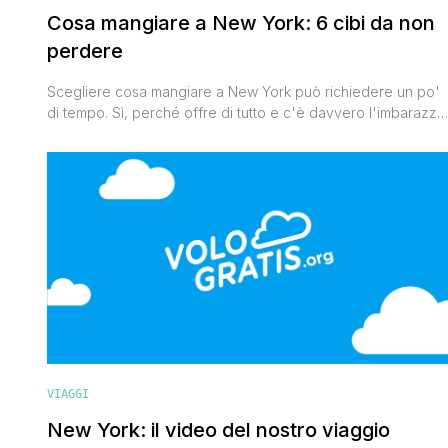
Cosa mangiare a New York: 6 cibi da non
perdere
Scegliere cosa mangiare a New York può richiedere un po'
di tempo. Sì, perché offre di tutto e c'è davvero l'imbarazzo
della scelta. Passeggiando per le strade della città si
sentono odori e profumi uscire da mille cucine diverse
originarie di altrettanti luoghi del mondo. Eppure anche
questa metropoli ha delle specialità che non puoi [']
VIAGGI
New York: il video del nostro viaggio