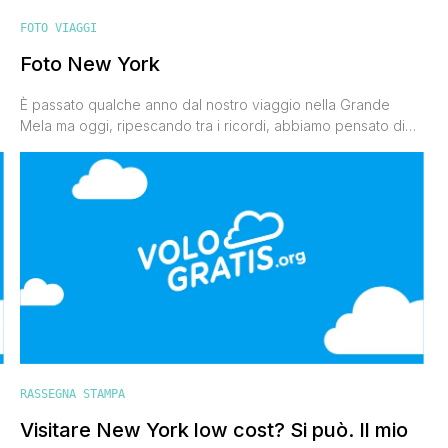
FOTO VIAGGI
Foto New York
È passato qualche anno dal nostro viaggio nella Grande
Mela ma oggi, ripescando tra i ricordi, abbiamo pensato di
condividere con voi le foto di New York, le immagini più
significative di quei giorni spensierati trascorsi tra grattacieli,
shopping sfrenato e passeggiare per Central Park. Era il
mese di agosto e faceva un caldo pazzesco, [']
RASSEGNA STAMPA
Visitare New York low cost? Si può. Il mio