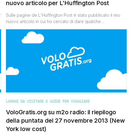
nuovo articolo per L'Huffington Post
Sulle pagine de L'Huffington Post è stato pubblicato il mio
nuovo articolo in cui ho cercato di dare qualche
suggerimento utile per visitare New York low cost. La Grande
Mela è il sogno di ogni viaggiatore, ma nell'immaginario
collettivo viene sempre vista come una meta cara e per
questo irraggiungibile. Spero di farvi cambiare idea [']
LUOGHI DA VISITARE E GUIDE PER VIAGGIARE
VoloGratis.org su m2o radio: il riepilogo
della puntata del 27 novembre 2013 (New
York low cost)