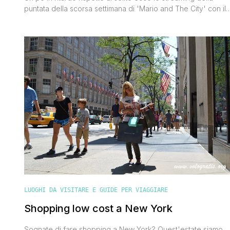
puntata della scorsa settimana di 'Mario and The City' con il
mio spazio dedicato ai viaggi low cost. Mercoledì scorso ho
dato qualche dritta per visitare New York spendendo il meno
possibile. Se vi siete persi la diretta potete ascoltare lo
streaming in qualsiasi [']
LUOGHI DA VISITARE E GUIDE PER VIAGGIARE
Shopping low cost a New York
Sognate di fare shopping a New York? Quest'estate siamo