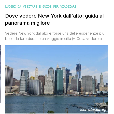
LUOGHI DA VISITARE E GUIDE PER VIAGGIARE
Dove vedere New York dall'alto: guida al
panorama migliore
Vedere New York dall’alto è forse una delle esperienze più
belle da fare durante un viaggio in città (v. Cosa vedere a
New York: 10 luoghi da non perdere). A differenza di tante
altre metropoli che si espandono a vista d’occhio, la Grande
Mela regala un panorama più unico che raro. È una città
grandissima, fatta [']