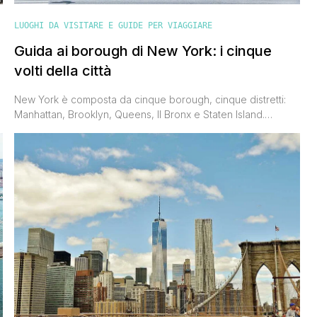
LUOGHI DA VISITARE E GUIDE PER VIAGGIARE
Guida ai borough di New York: i cinque
volti della città
New York è composta da cinque borough, cinque distretti:
Manhattan, Brooklyn, Queens, Il Bronx e Staten Island.
Ognuno di loro ha una propria personalità e visitarli durante
un viaggio in città significa vivere davvero lo spirito della
metropoli. In questo post voglio parlarti di loro, raccontarti chi
sono e cosa hanno da offrire: dall’Empire State Building [']