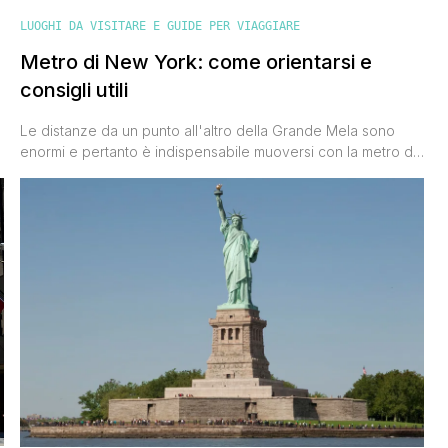
LUOGHI DA VISITARE E GUIDE PER VIAGGIARE
Metro di New York: come orientarsi e
consigli utili
Le distanze da un punto all'altro della Grande Mela sono
enormi e pertanto è indispensabile muoversi con la metro di
,
New York. Sono sempre sincero con te e anche questa volta
ti dico ciò che penso: sono rimasto un pò deluso dalla
metropolitana della Grande Mela, mi aspettavo stazioni
nuovissime, pulite e con aria condizionata e invece [']