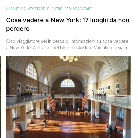
LUOGHI DA VISITARE E GUIDE PER VIAGGIARE
Cosa vedere a New York: 17 luoghi da non
perdere
Ciao viaggiatore sei in cerca di informazioni su cosa vedere
a New York? Allora sei nel blog giusto! Io e Valentina ci siamo
stati durante il nostro viaggio di nozze e con questo post
vogliamo suggerirti quelle che secondo noi sono le 10 cose
da vedere a New York, quei luoghi che non puoi
assolutamente perderti in un viaggio [']