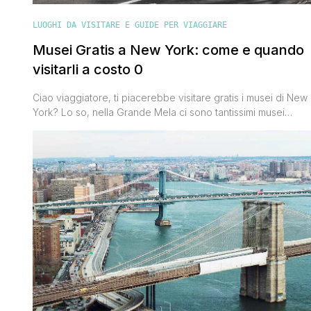
LUOGHI DA VISITARE E GUIDE PER VIAGGIARE
Musei Gratis a New York: come e quando
visitarli a costo 0
Ciao viaggiatore, ti piacerebbe visitare gratis i musei di New
York? Lo so, nella Grande Mela ci sono tantissimi musei
interessanti da visitare ma per visitarli tutti, o quasi, bisogna
accendere un mutuo, i prezzi dei biglietti d'ingresso non
sono poi così economici. Io però ho una dritta da darti che ti
renderà felice: è possibile [']