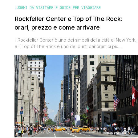
LUOGHI DA VISITARE E GUIDE PER VIAGGIARE
Rockfeller Center e Top of The Rock:
orari, prezzo e come arrivare
Il Rockfeller Center è uno dei simboli della città di New York,
e il Top of The Rock è uno dei punti panoramici più
suggestivi sulla Big Apple. Ne avrai sentito parlare mille volte
e soprattutto lo avrai visto in tanti di quei film che la
sensazione che avrai al suo cospetto sarà sì di [']