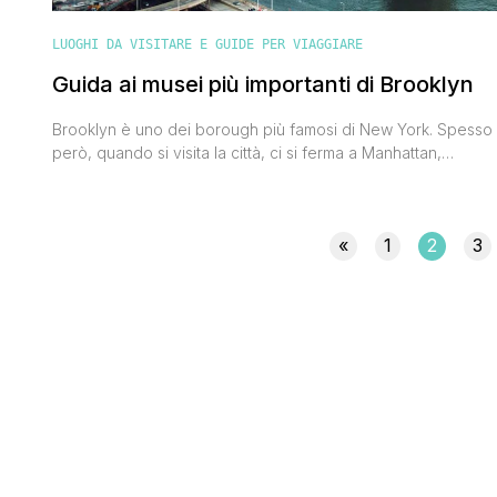
LUOGHI DA VISITARE E GUIDE PER VIAGGIARE
Guida ai musei più importanti di Brooklyn
Brooklyn è uno dei borough più famosi di New York. Spesso
però, quando si visita la città, ci si ferma a Manhattan,
abbagliati dalle sue mille luci e dalle sue mille attrazioni. La
Grande Mela è davvero piena di musei e anche in questo
quartiere non mancano. Raccontano tante storie diverse e
«
1
2
3
alcuni permettono di [']