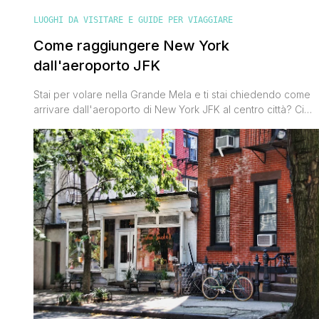
LUOGHI DA VISITARE E GUIDE PER VIAGGIARE
Come raggiungere New York
dall'aeroporto JFK
Stai per volare nella Grande Mela e ti stai chiedendo come
arrivare dall'aeroporto di New York JFK al centro città? Ci
sono tanti modi per raggiungere Manhattan e Brooklyn
dall'aeroporto che variano in base ai costi e ai tempi di
percorrenza. Vediamole nel dettaglio, in modo che tu possa
scegliere la soluzione più adatta alle tue esigenze [']