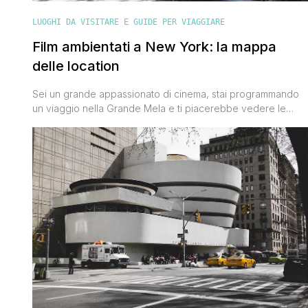
LUOGHI DA VISITARE E GUIDE PER VIAGGIARE
Film ambientati a New York: la mappa
delle location
Sei un grande appassionato di cinema, stai programmando
un viaggio nella Grande Mela e ti piacerebbe vedere le
location dei più importanti film ambientati a New York?
Tranquillo, capita un po' a tutti, siamo cresciuti a pane e
cinema americano ed è normalissimo voler ammirare dal vivo
i luoghi in cui sono state girate le [']