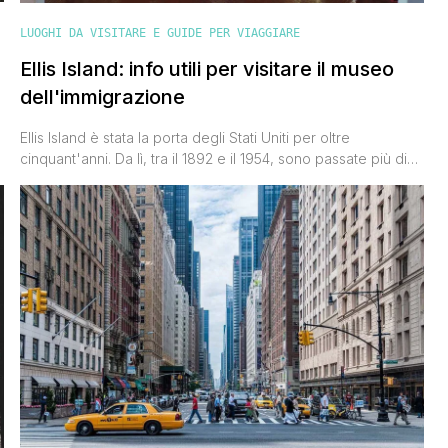
LUOGHI DA VISITARE E GUIDE PER VIAGGIARE
Ellis Island: info utili per visitare il museo
dell'immigrazione
Ellis Island è stata la porta degli Stati Uniti per oltre
cinquant'anni. Da lì, tra il 1892 e il 1954, sono passate più di
cinquemila persone al giorno, la maggior parte proveniente
dall'Europa. Questo è uno dei luoghi da visitare a New York,
perché permette di conoscere davvero un pezzo di storia
americana e non solo. ELLIS [']