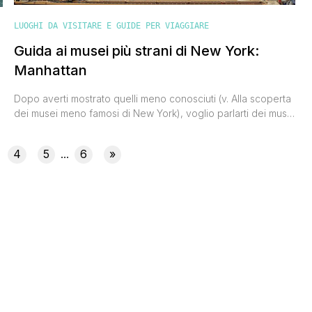
LUOGHI DA VISITARE E GUIDE PER VIAGGIARE
Guida ai musei più strani di New York:
Manhattan
Dopo averti mostrato quelli meno conosciuti (v. Alla scoperta
dei musei meno famosi di New York), voglio parlarti dei musei
più strani di New York. Rimaniamo a Manhattan per scoprire
alcune collezioni insolite e che difficilmente si trovano negli
4
5
6
»
...
itinerari classici della città. Pronto ad essere stupito? I MUSEI
PIÙ STRANI DI NEW YORK The [']