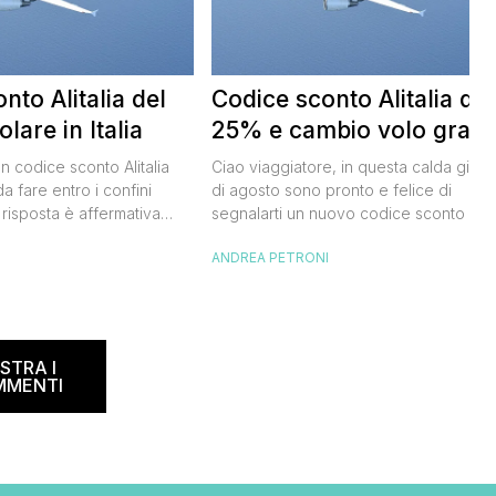
nto Alitalia del
Codice sconto Alitalia del
lare in Italia
25% e cambio volo gratis
un codice sconto Alitalia
Ciao viaggiatore, in questa calda giorn
a fare entro i confini
di agosto sono pronto e felice di
 risposta è affermativa
segnalarti un nuovo codice sconto Alita
 al nuovo codice sconto
grazie al quale potrai risparmiare il 25
I
ANDREA PETRONI
lia. Si tratta di un codice
sui biglietti per l’Italia e l’Europa. Vedi
rmetterà di risparmiare il
subito insieme come funziona. CODICE
del biglietto aereo
SCONTO ALITALIA: COME FUNZIONA P
e e oneri compresi) per
usufruire del codice sconto Alitalia,o
’estate 2021. […]
come lo chiamano quelli più fighi “e-
STRA I
coupon Alitalia“, devi: […]
MMENTI