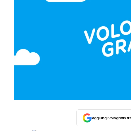
Aggiungi Vologratis tra