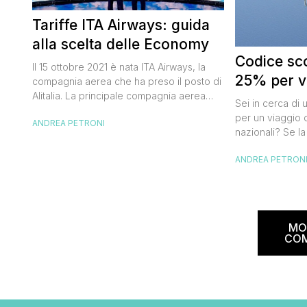
Tariffe ITA Airways: guida
alla scelta delle Economy
Codice sco
Il 15 ottobre 2021 è nata ITA Airways, la
25% per vo
compagnia aerea che ha preso il posto di
Alitalia. La principale compagnia aerea
Sei in cerca di 
italiana non ha effettuato cambiamenti alle
per un viaggio d
ANDREA PETRONI
tariffe Alitalia e strizza l’occhio anche ai
nazionali? Se la
viaggiatori “low cost” che, pur badando al
butta un occhio
proprio portafogli, non vogliono
ANDREA PETRON
Alitalia per l’Ita
rinunciare al comfort che caratterizza le
sconto che ti pe
cosiddette major. Oggi ho pensato di […]
25% sul prezzo 
nazionale (tass
volare durante l
MO
CO