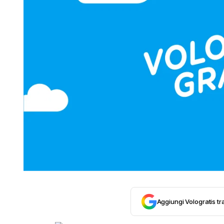
Aggiungi Vologratis tra