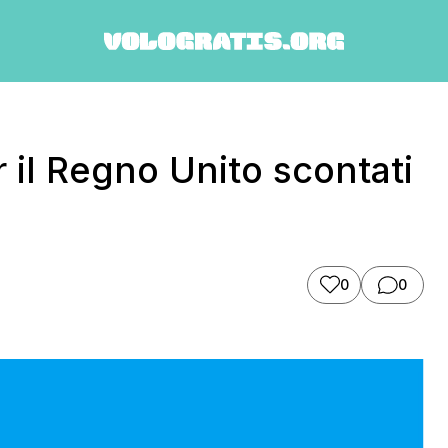
r il Regno Unito scontati
0
0