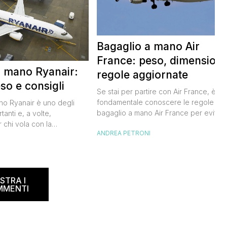
Bagaglio a mano Air
France: peso, dimensioni
a mano Ryanair:
regole aggiornate
so e consigli
Se stai per partire con Air France, è
fondamentale conoscere le regole sul
ano Ryanair è uno degli
bagaglio a mano Air France per evitar
tanti e, a volte,
inconvenienti all’imbarco. Non vuoi
 chi vola con la
ANDREA PETRONI
rischiare di dover pagare un
dese. Le regole sul
sovrapprezzo o dover registrare il tuo
I
ano spesso, creando
bagaglio in stiva, vero? Ecco tutto quel
 viaggiatori. In questa
che devi sapere per organizzare al
ta a dicembre 2024,
meglio il tuo viaggio. Air France bagagl
e informazioni su misure,
STRA I
[…]
r evitare spiacevoli
MMENTI
accomando, […]