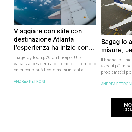
Viaggiare con stile con
destinazione Atlanta:
Bagaglio 
l’esperienza ha inizio con
misure, pe
un volo Air France
Image by topntp26 on Freepik Una
Il bagaglio a m
vacanza desiderata da tempo sul territorio
aspetti più impor
americano può trasformarsi in realtà
problematici per
acquistando i biglietti di un volo Air
compagnia irlan
ANDREA PETRONI
France. Tale realtà, fondata nel 1933, ha
ANDREA PETRON
bagaglio cambi
sempre investito nell’innovazione fino a
confusione tra i
divenire una delle compagnie aeree
guida aggiorna
internazionali di riferimento nel panorama
troverai tutte l
MO
internazionale. Volare sicuri verso Atlanta
peso e costi pe
CO
Sui voli diretti ad […]
sorprese. Mi r